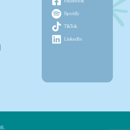
Facebook
Spotify
TikTok
LinkedIn
d
6.